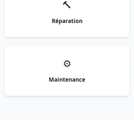
🔨
Réparation
⚙️
Maintenance