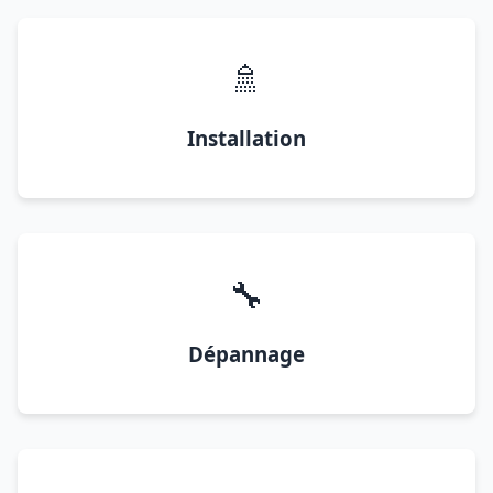
🚿
Installation
🔧
Dépannage