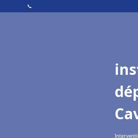
📞
ins
dé
Cav
Interventi