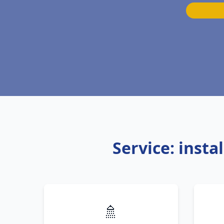
Service: inst
🚿