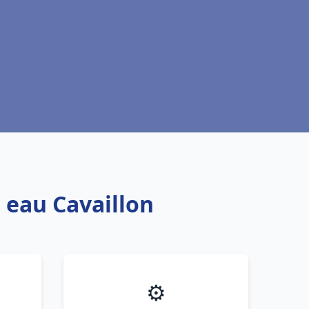
 eau Cavaillon
⚙️