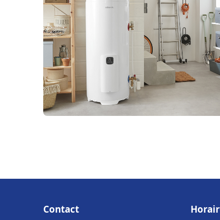
Contact
Horair