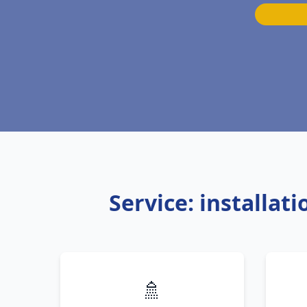
Service: installat
🚿