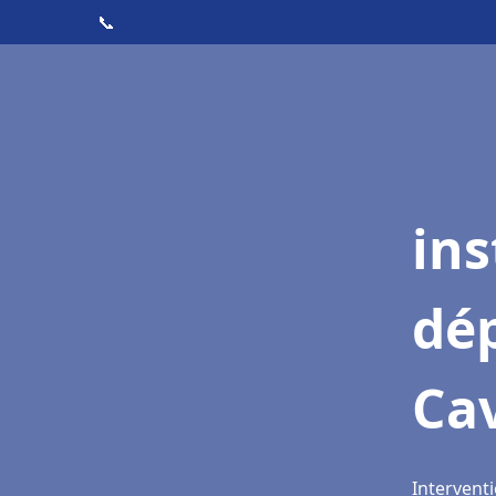
📞
ins
dé
Cav
Interventi