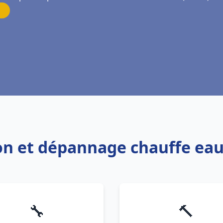
ion et dépannage chauffe ea
🔧
🔨