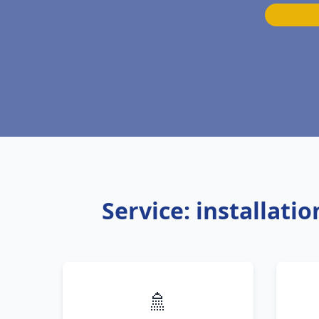
Service: installati
🚿