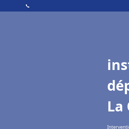
📞
ins
dé
La 
Interventi