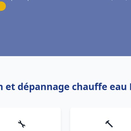
on et dépannage chauffe eau 
🔧
🔨