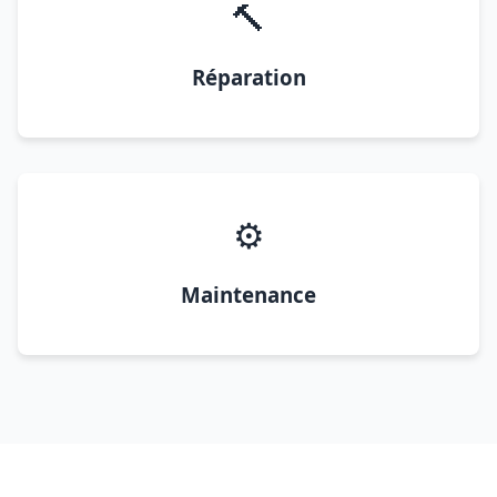
🔨
Réparation
⚙️
Maintenance