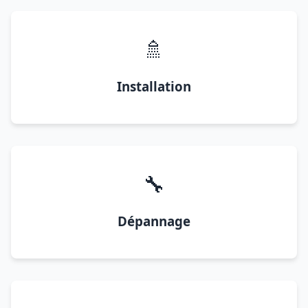
🚿
Installation
🔧
Dépannage