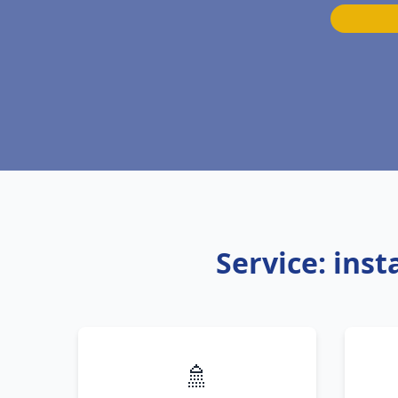
Service: ins
🚿