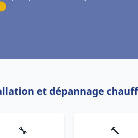
tallation et dépannage chauf
🔧
🔨