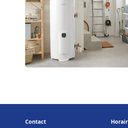
Contact
Horair