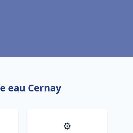
fe eau Cernay
⚙️