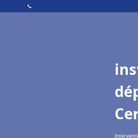
📞
ins
dé
Ce
Interventi