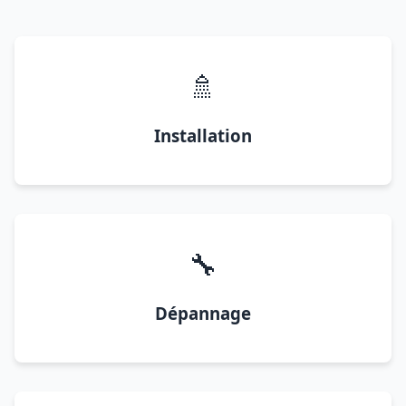
🚿
Installation
🔧
Dépannage