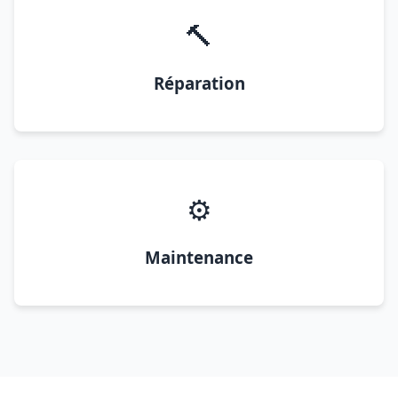
🔨
Réparation
⚙️
Maintenance