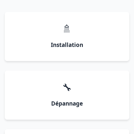
🚿
Installation
🔧
Dépannage