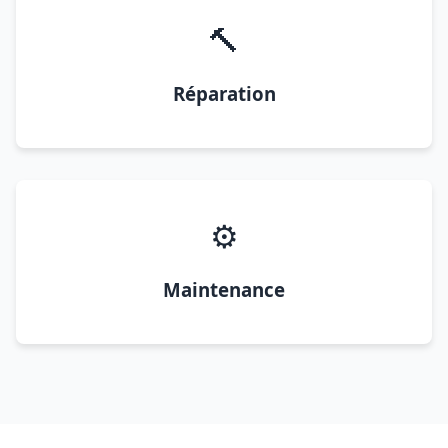
🔨
Réparation
⚙️
Maintenance