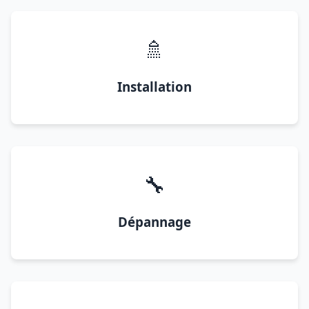
🚿
Installation
🔧
Dépannage