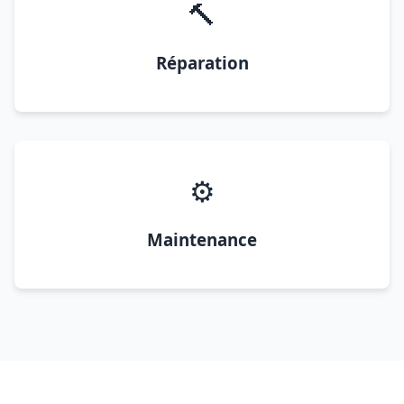
🔨
Réparation
⚙️
Maintenance