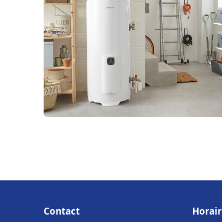
Contact
Horair