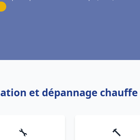
llation et dépannage chauff
🔧
🔨