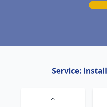
Service: insta
🚿