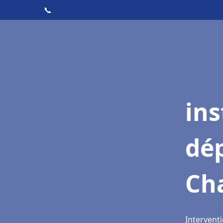
📞
ins
dé
Ch
Intervent