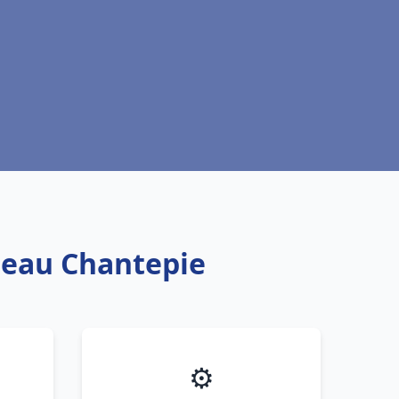
e eau Chantepie
⚙️