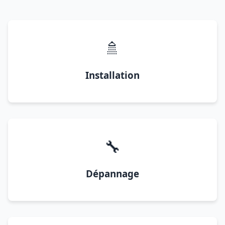
🚿
Installation
🔧
Dépannage