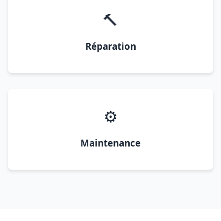
🔨
Réparation
⚙️
Maintenance