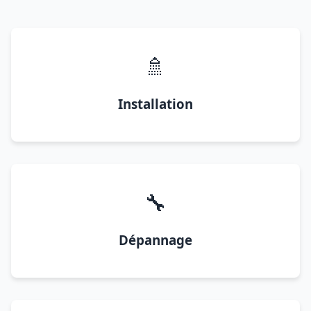
🚿
Installation
🔧
Dépannage