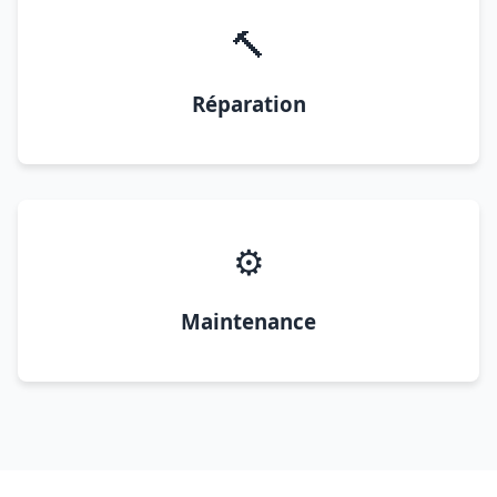
🔨
Réparation
⚙️
Maintenance