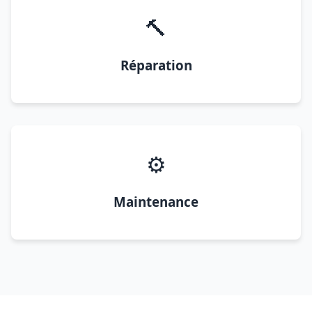
🔨
Réparation
⚙️
Maintenance