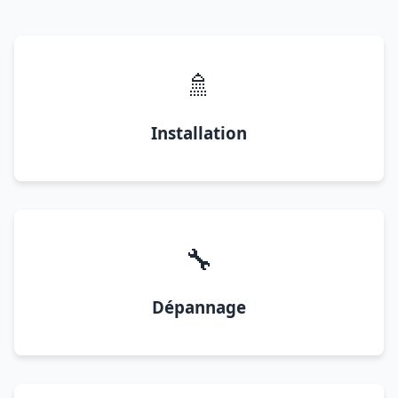
🚿
Installation
🔧
Dépannage