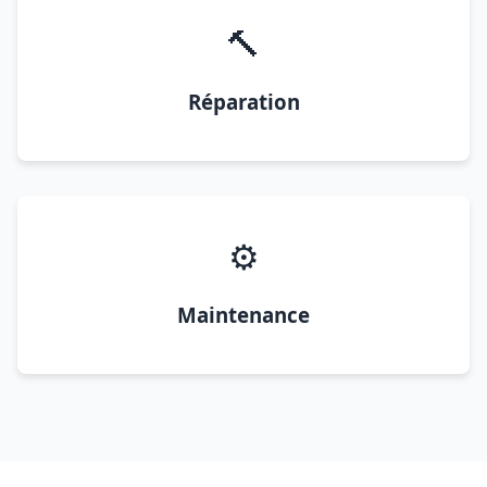
🔨
Réparation
⚙️
Maintenance