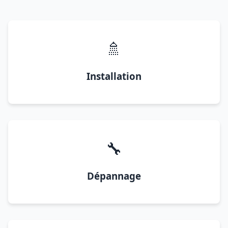
🚿
Installation
🔧
Dépannage