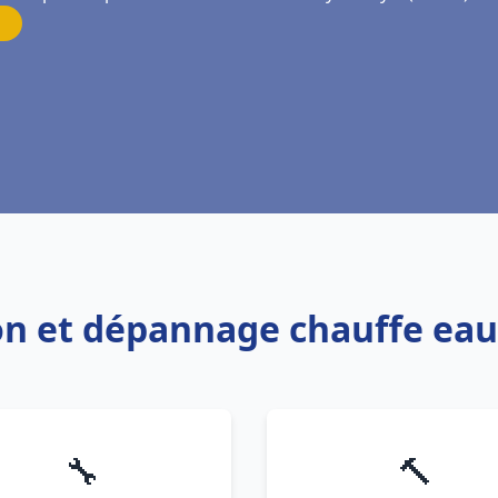
ion et dépannage chauffe ea
🔧
🔨