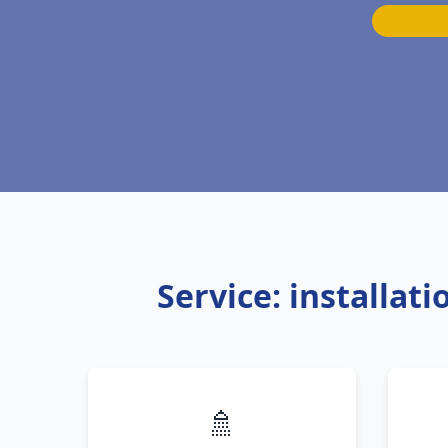
Service: installat
🚿