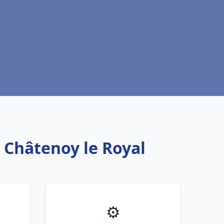
u Châtenoy le Royal
⚙️