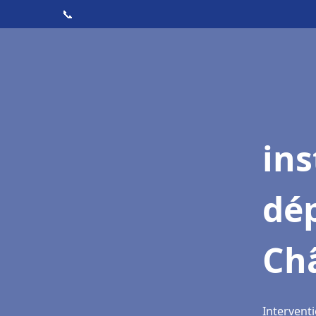
📞
ins
dé
Châ
Interventi