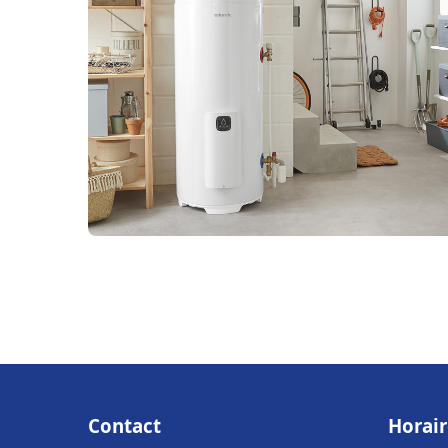
Contact
Horair