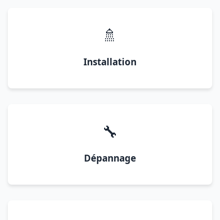
🚿
Installation
🔧
Dépannage