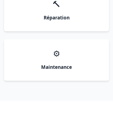
🔨
Réparation
⚙️
Maintenance