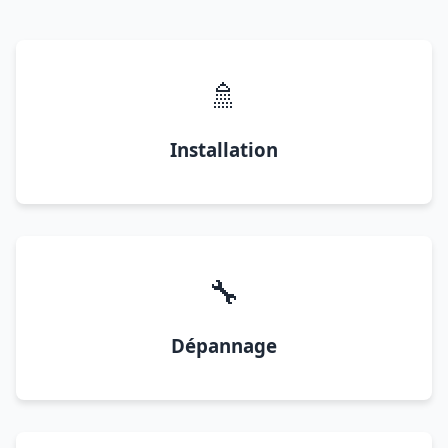
🚿
Installation
🔧
Dépannage