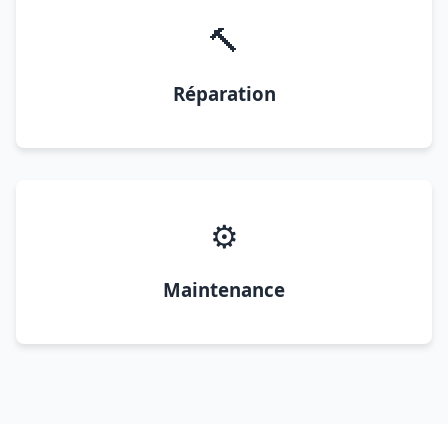
🔨
Réparation
⚙️
Maintenance