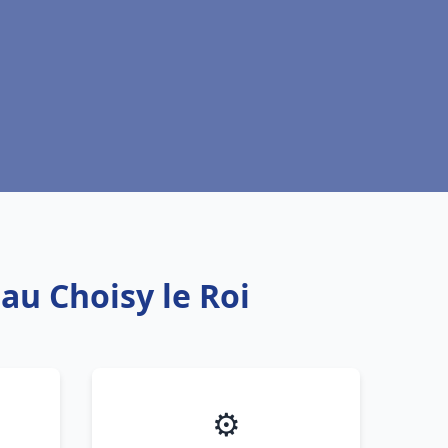
au Choisy le Roi
⚙️