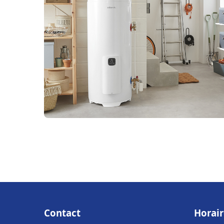
Contact
Horair