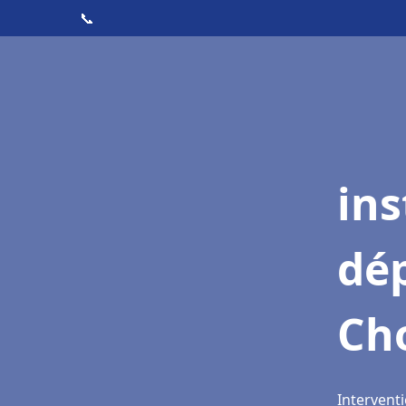
📞
ins
dé
Cho
Interventi