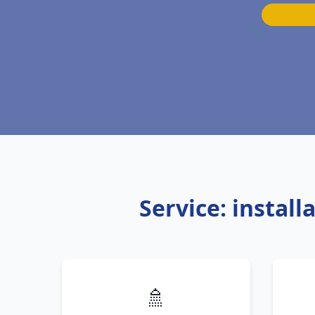
Service: instal
🚿