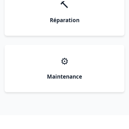
🔨
Réparation
⚙️
Maintenance