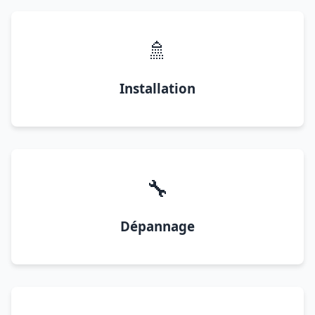
🚿
Installation
🔧
Dépannage