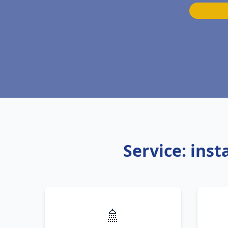
Service: ins
🚿