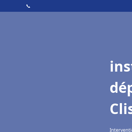
📞
ins
dé
Cli
Interventi