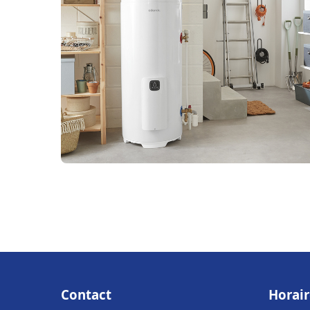
Contact
Horair