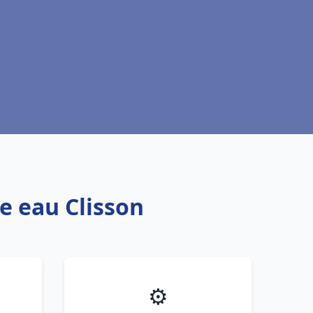
e eau Clisson
⚙️