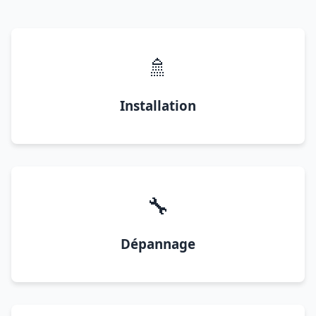
🚿
Installation
🔧
Dépannage