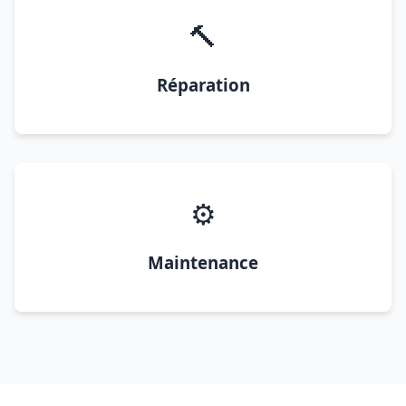
🔨
Réparation
⚙️
Maintenance