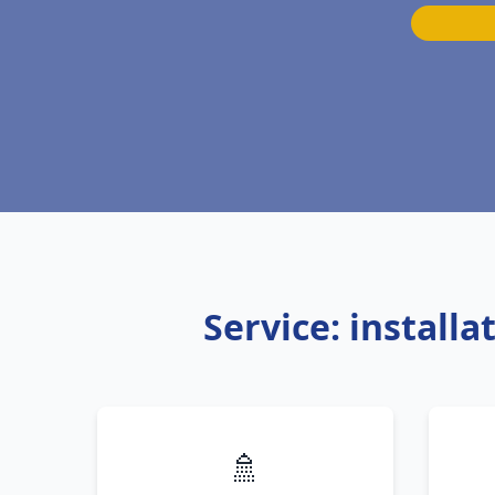
Service: install
🚿