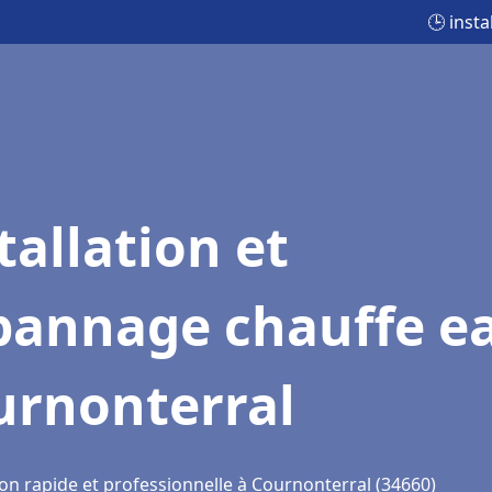
🕒 inst
tallation et
pannage chauffe e
urnonterral
ion rapide et professionnelle à Cournonterral (34660)