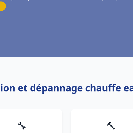
ation et dépannage chauffe 
🔧
🔨