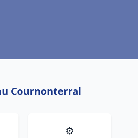
eau Cournonterral
⚙️