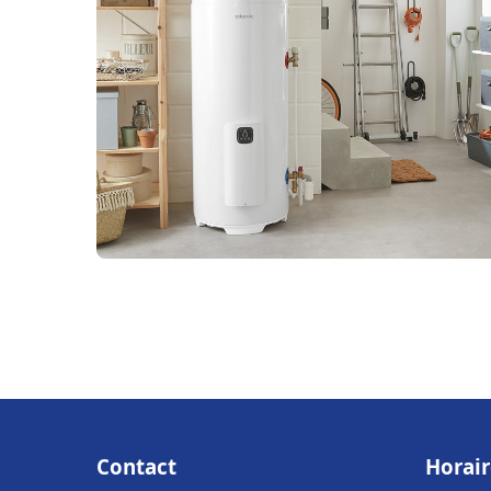
Contact
Horair