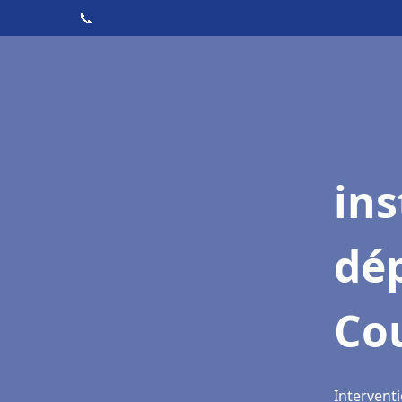
📞
ins
dé
Co
Intervent