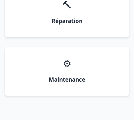
🔨
Réparation
⚙️
Maintenance