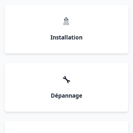
🚿
Installation
🔧
Dépannage