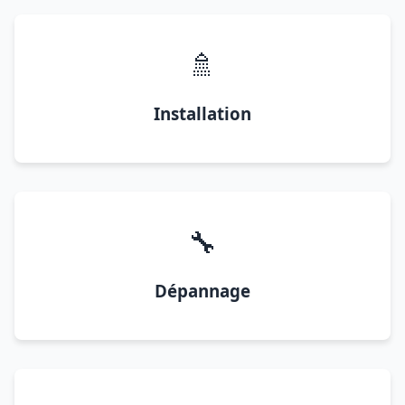
🚿
Installation
🔧
Dépannage