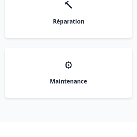
🔨
Réparation
⚙️
Maintenance