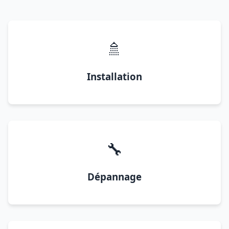
🚿
Installation
🔧
Dépannage