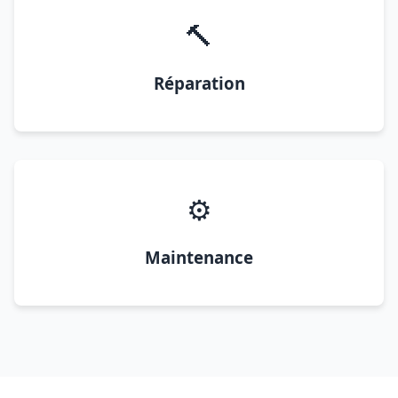
🔨
Réparation
⚙️
Maintenance