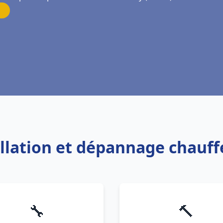
allation et dépannage chauff
🔧
🔨