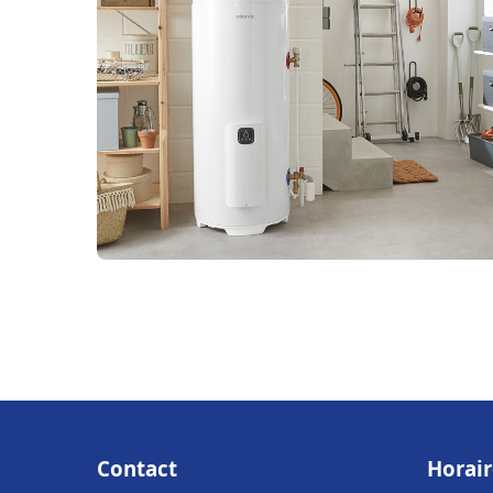
Contact
Horair