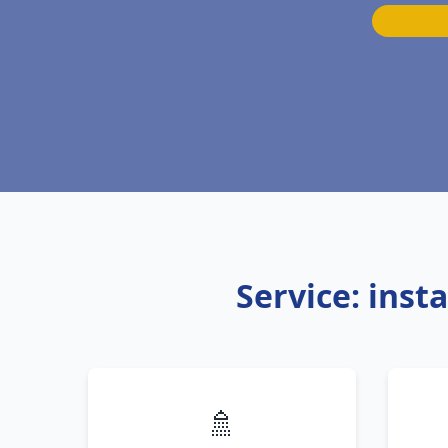
Service: inst
🚿