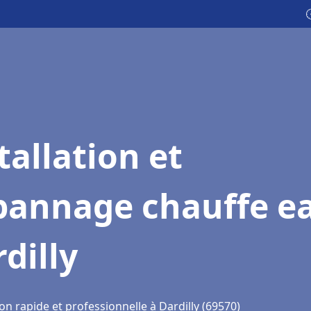

tallation et
pannage chauffe e
dilly
on rapide et professionnelle à Dardilly (69570)