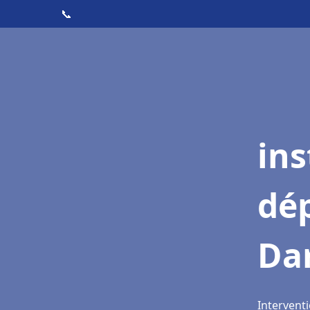
📞
ins
dé
Dar
Interventi