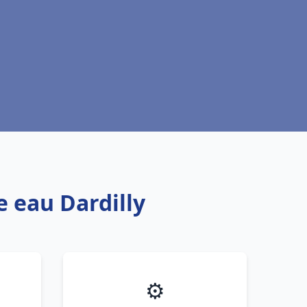
e eau Dardilly
⚙️