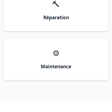
🔨
Réparation
⚙️
Maintenance