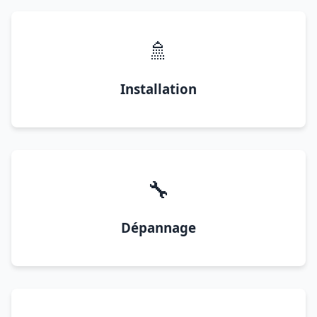
🚿
Installation
🔧
Dépannage