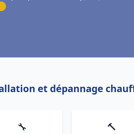
tallation et dépannage chau
🔧
🔨