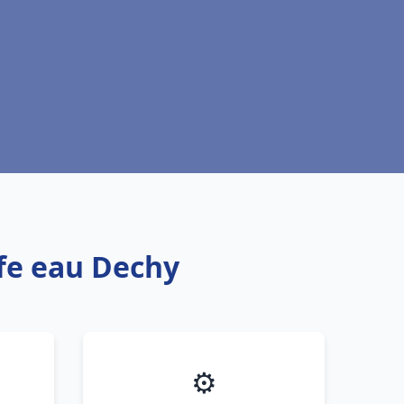
ffe eau Dechy
⚙️