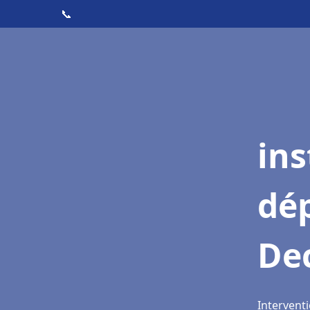
📞
ins
dé
De
Intervent