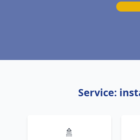
Service: ins
🚿