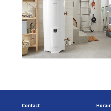
Contact
Horair