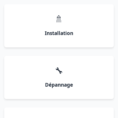
🚿
Installation
🔧
Dépannage