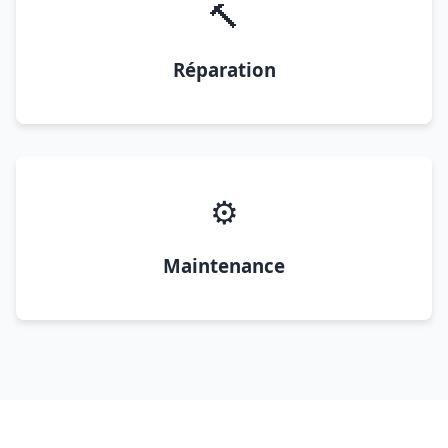
🔨
Réparation
⚙️
Maintenance