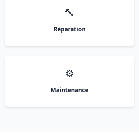
🔨
Réparation
⚙️
Maintenance