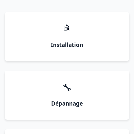
🚿
Installation
🔧
Dépannage