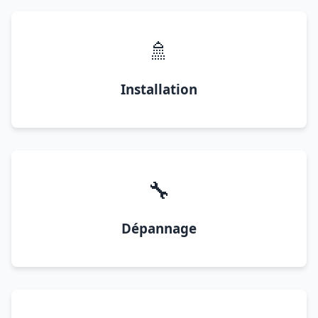
🚿
Installation
🔧
Dépannage