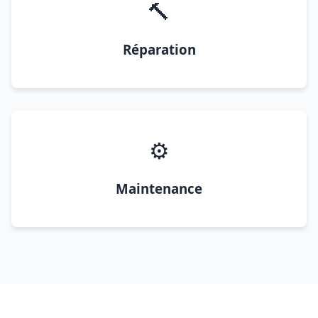
🔨
Réparation
⚙️
Maintenance