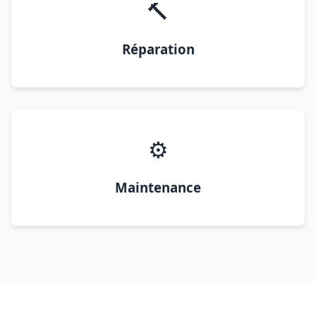
🔨
Réparation
⚙️
Maintenance