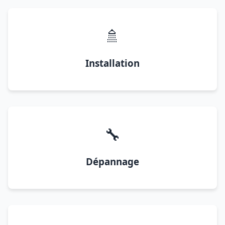
🚿
Installation
🔧
Dépannage