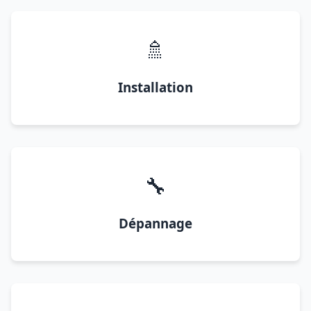
🚿
Installation
🔧
Dépannage