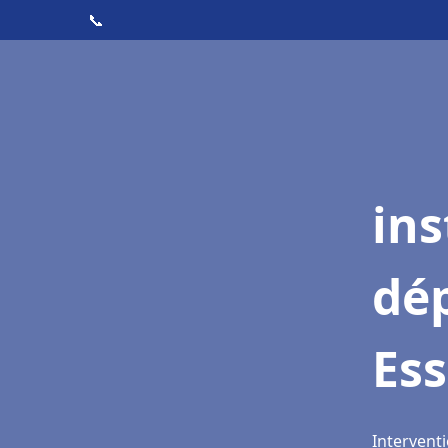
📞
ins
dé
Ess
Interventi