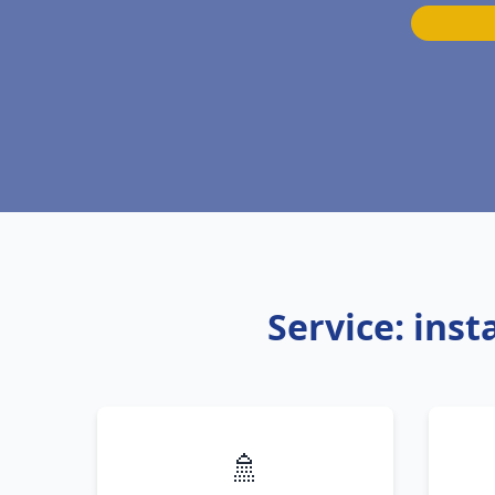
Service: ins
🚿