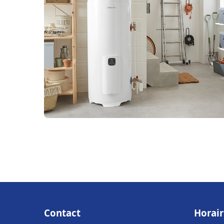
Contact
Horair