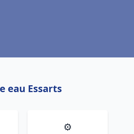
e eau Essarts
⚙️