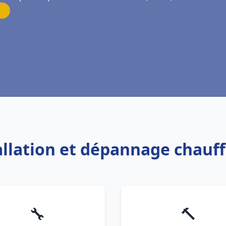
tallation et dépannage chauff
🔧
🔨