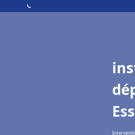
📞
ins
dé
Ess
Interventi