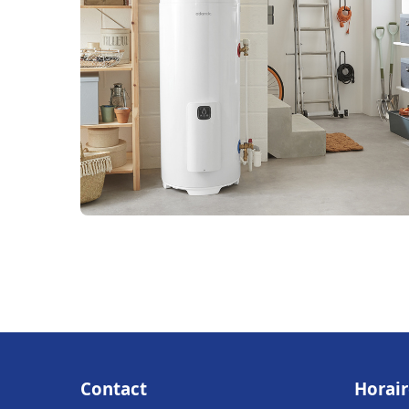
Contact
Horair