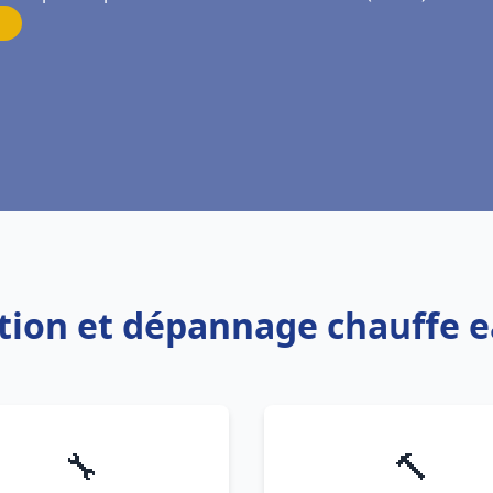
ation et dépannage chauffe e
🔧
🔨