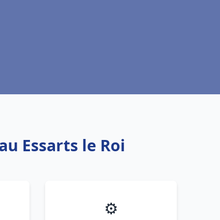
au Essarts le Roi
⚙️