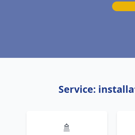
Service: install
🚿