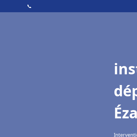
📞
ins
dé
Éza
Interventi