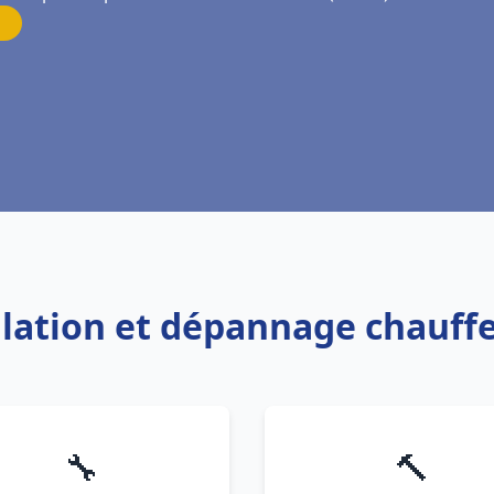
allation et dépannage chauffe
🔧
🔨