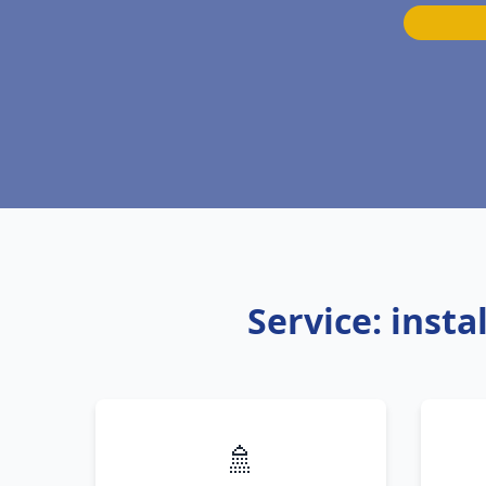
Service: inst
🚿