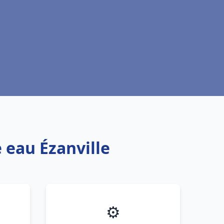
 eau Ézanville
⚙️