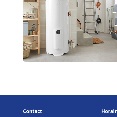
Contact
Horair