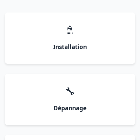
🚿
Installation
🔧
Dépannage