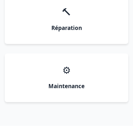
🔨
Réparation
⚙️
Maintenance