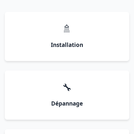
🚿
Installation
🔧
Dépannage