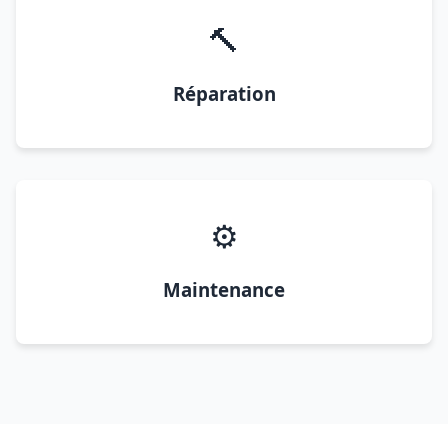
🔨
Réparation
⚙️
Maintenance