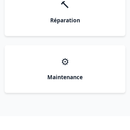
🔨
Réparation
⚙️
Maintenance