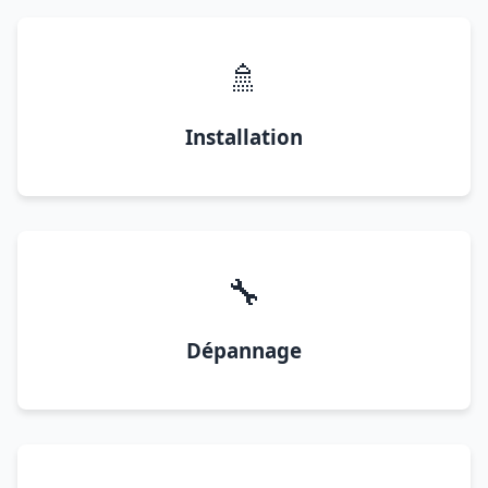
🚿
Installation
🔧
Dépannage