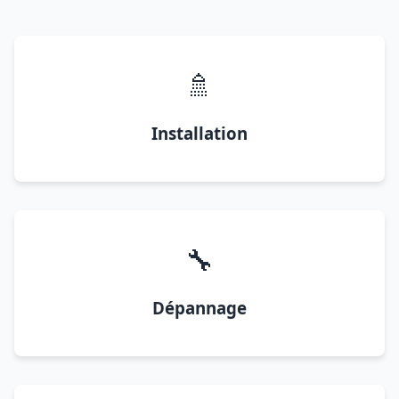
🚿
Installation
🔧
Dépannage