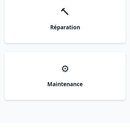
🔨
Réparation
⚙️
Maintenance