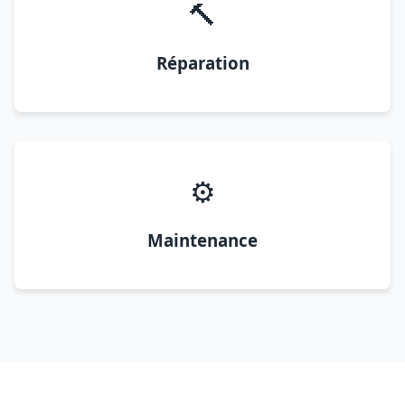
🔨
Réparation
⚙️
Maintenance