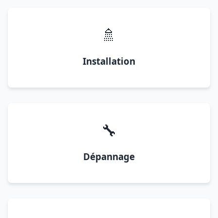
🚿
Installation
🔧
Dépannage