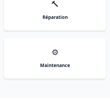
🔨
Réparation
⚙️
Maintenance