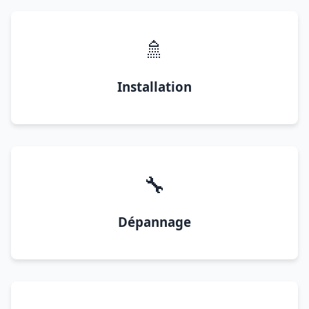
🚿
Installation
🔧
Dépannage