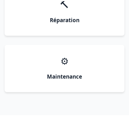
🔨
Réparation
⚙️
Maintenance