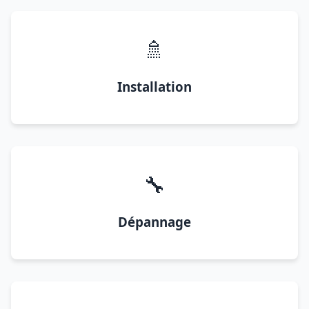
🚿
Installation
🔧
Dépannage