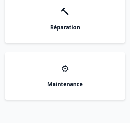
🔨
Réparation
⚙️
Maintenance