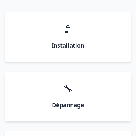
🚿
Installation
🔧
Dépannage