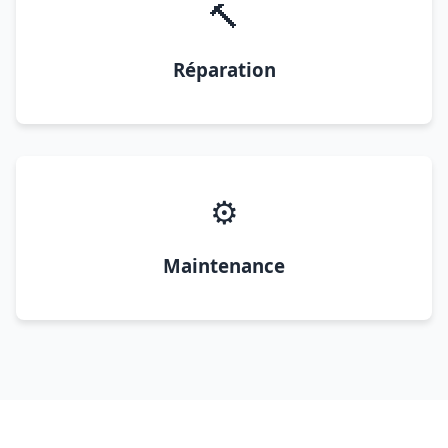
🔨
Réparation
⚙️
Maintenance