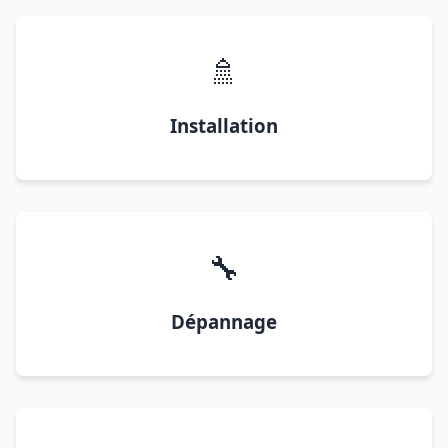
🚿
Installation
🔧
Dépannage