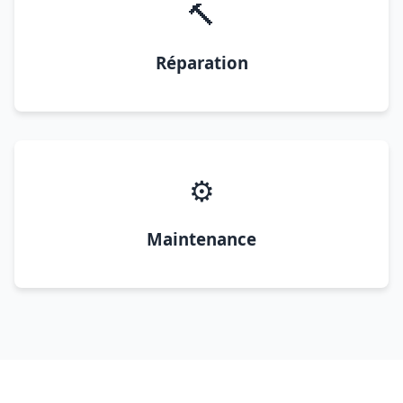
🔨
Réparation
⚙️
Maintenance