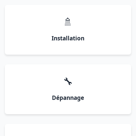
🚿
Installation
🔧
Dépannage