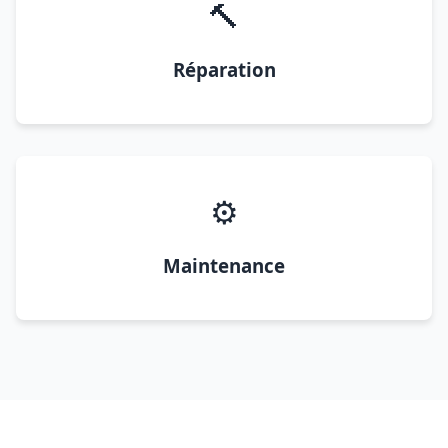
🔨
Réparation
⚙️
Maintenance