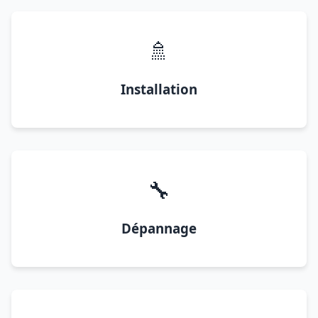
🚿
Installation
🔧
Dépannage