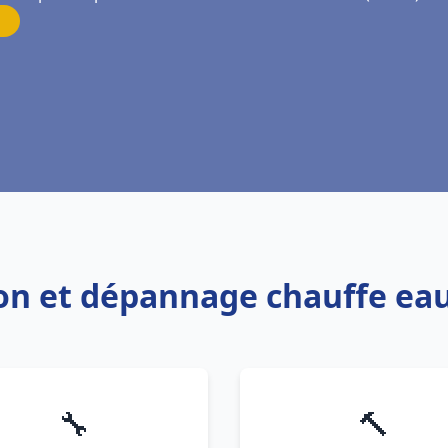
tion et dépannage chauffe 
🔧
🔨