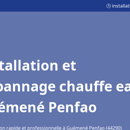
🕒 install
tallation et
pannage chauffe e
émené Penfao
ion rapide et professionnelle à Guémené Penfao (44290)