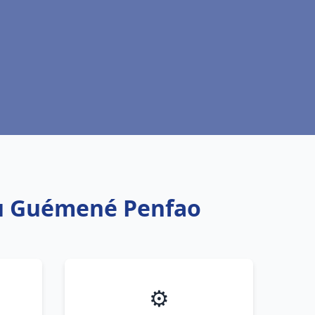
eau Guémené Penfao
⚙️