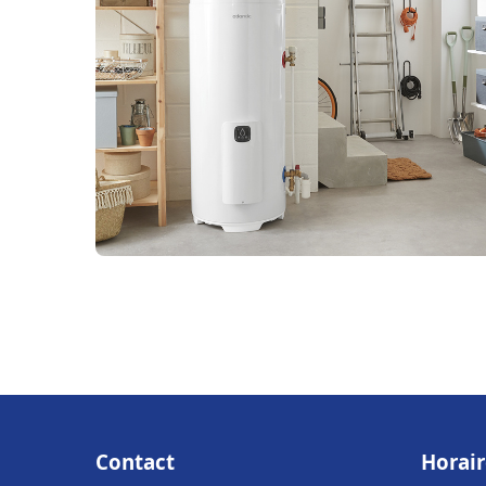
Contact
Horair