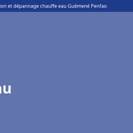
ation et dépannage chauffe eau Guémené Penfao
au