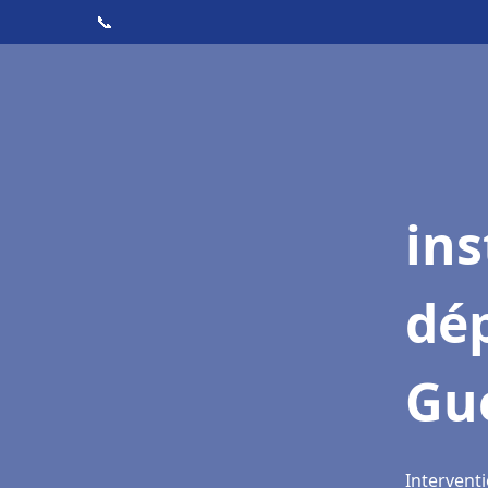
📞
ins
dé
Gu
Intervent