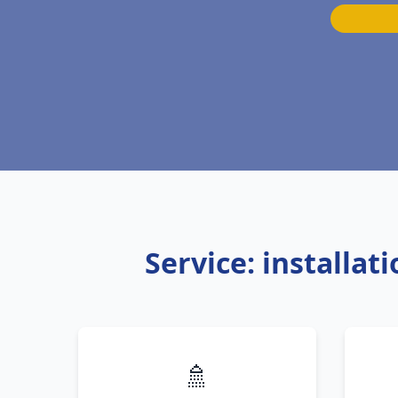
Service: installa
🚿