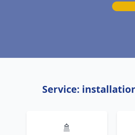
Service: installat
🚿