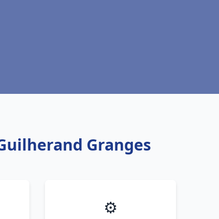
 Guilherand Granges
⚙️