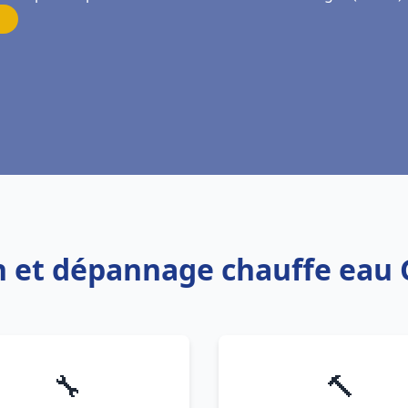
ion et dépannage chauffe eau
🔧
🔨