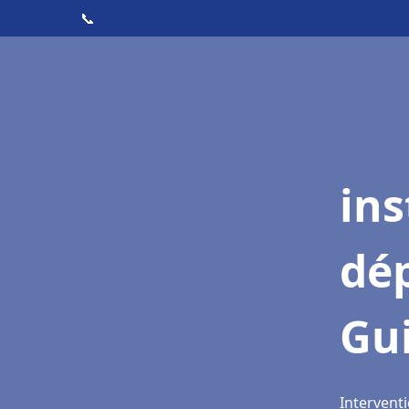
📞
ins
dé
Gu
Intervent