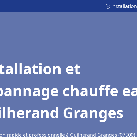
🕒 installati
tallation et
pannage chauffe e
ilherand Granges
ion rapide et professionnelle à Guilherand Granges (07500)