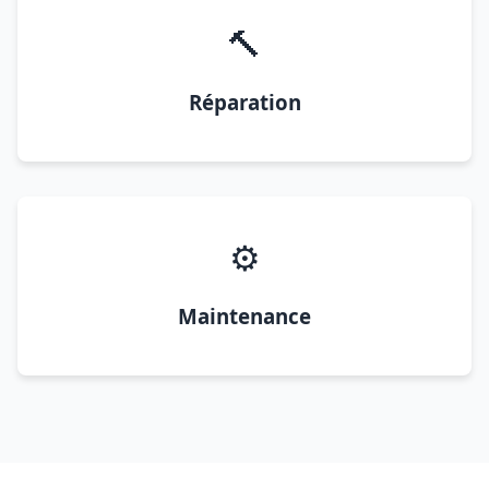
🔨
Réparation
⚙️
Maintenance