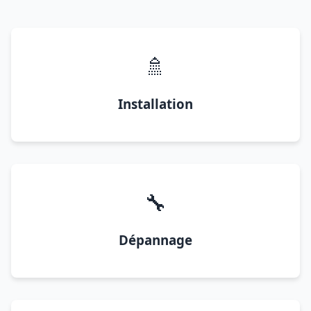
🚿
Installation
🔧
Dépannage